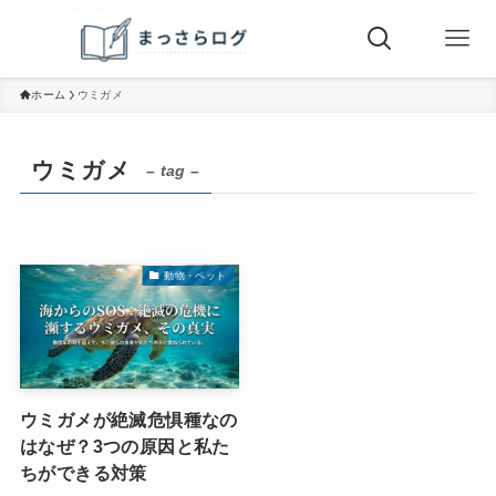
ホーム
ウミガメ
ウミガメ
– tag –
動物・ペット
ウミガメが絶滅危惧種なの
はなぜ？3つの原因と私た
ちができる対策