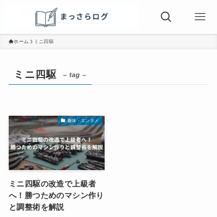
ホーム
ミニ四駆
ミニ四駆
– tag –
趣味・エンタメ
ミニ四駆の改造で上級者
へ！勝つためのマシン作り
と調整術を解説