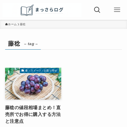
ホーム
藤稔
藤稔
– tag –
食・スイーツ・お取り寄せ
藤稔の値段相場まとめ！直
売所でお得に購入する方法
と注意点