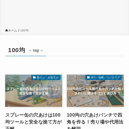
ホーム
100均
100均
– tag –
暮らし・お役立ち
DIY・収納・インテリア
スプレー缶の穴あけは100
100均の穴あけパンチで四
均ツールと安全な捨て方が
角を作る！売り場や代用法
正解
を解説