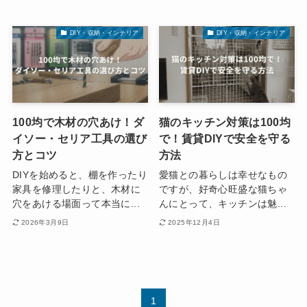
DIY・収納・インテリア
DIY・収納・インテリア
100均で木材の穴あけ！ダ
猫のキッチン対策は100均
イソー・セリア工具の選び
で！賃貸DIYで安全を守る
方とコツ
方法
DIYを始めると、棚を作ったり
愛猫との暮らしは幸せなもの
家具を修理したりと、木材に
ですが、好奇心旺盛な猫ちゃ
穴をあける場面って本当に...
んにとって、キッチンは魅...
2026年3月9日
2025年12月4日
1