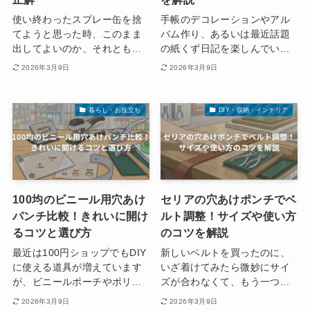
使い終わったスプレー缶を捨
手帳のデコレーションやアル
てようと思った時、このまま
バム作り、あるいは最近話題
出してよいのか、それとも...
の紙くず日記を楽しんでい...
2026年3月9日
2026年3月9日
暮らし・お役立ち
DIY・収納・インテリア
100均のビニール用穴あけ
セリアの穴あけポンチでベ
パンチ比較！きれいに開け
ルト調整！サイズや使い方
るコツと選び方
のコツを解説
最近は100円ショップでもDIY
新しいベルトを買ったのに、
に使える道具が増えています
いざ着けてみたら微妙にサイ
が、ビニールポーチやポリ...
ズが合わなくて、もう一つ...
2026年3月9日
2026年3月9日