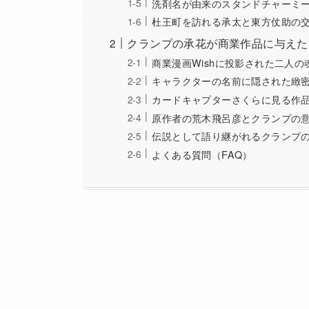
洗剤名が由来のスタンドチャーミ
杜王町を訪れる承太と東方仗助の
クランプの承花が商業作品に与えた
商業漫画Wishに投影された二人の
キャラクターの名前に隠された緻
カードキャプターさくらに見る作
原作者の荒木飛呂彦とクランプの
伝説として語り継がれるクランプ
よくある質問（FAQ）