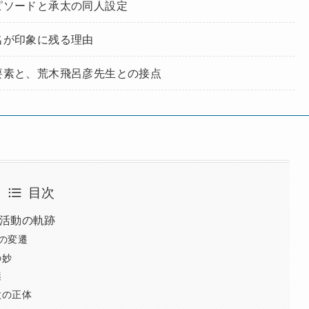
ピソードと承太の同人設定
名が印象に残る理由
要素と、荒木飛呂彦先生との接点
目次
活動の軌跡
の変遷
の妙
謎
太の正体