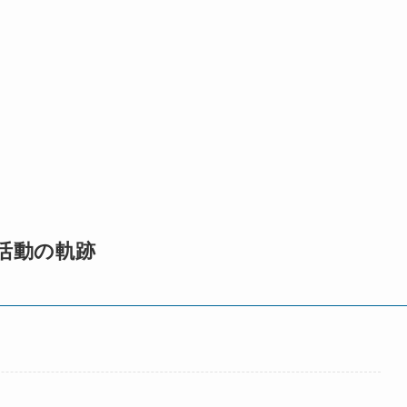
活動の軌跡
遷