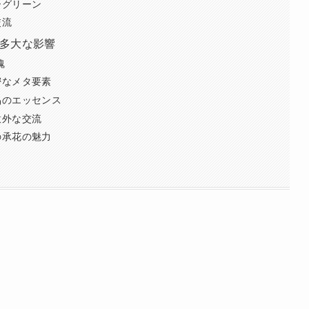
ーグリーン
交流
多大な影響
魂
密なメタ要素
品のエッセンス
意外な交流
の承花の魅力