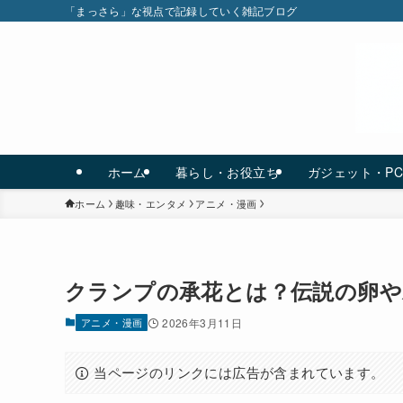
「まっさら」な視点で記録していく雑記ブログ
ホーム
暮らし・お役立ち
ガジェット・P
ホーム
趣味・エンタメ
アニメ・漫画
クランプの承花とは？伝説の卵や
アニメ・漫画
2026年3月11日
当ページのリンクには広告が含まれています。