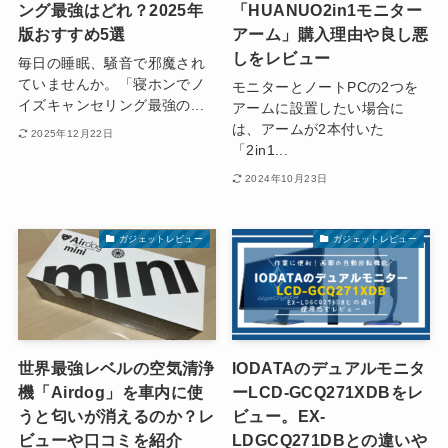
ング最強はどれ？2025年
「HUANUO2in1モニター
版おすすめ5選
アーム」購入理由や良し悪
しをレビュー
毎日の睡眠、騒音で邪魔され
ていませんか。「寝ホンでノ
モニターとノートPCの2つを
イズキャンセリング最強の...
アームに設置したい場合に
は、アームが2本付いた
2025年12月22日
「2in1...
2024年10月23日
ガジェットレビュー
ガジェットレビュー
世界最強レベルの空気清浄
IODATAのデュアルモニタ
機「Airdog」を車内に使
ーLCD-GCQ271XDBをレ
うと匂いが消えるのか？レ
ビュー。EX-
ビューや口コミを紹介
LDGCQ271DBとの違いや