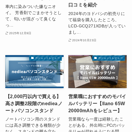
口コミを紹介
車内に染みついた嫌なニオ
イ。 芳香剤でごまかそうとし
2024年のヨドバシの初売りに
て、匂いが混ざって臭くな
て福袋を購入したところ、
っ...
LCD-GCQ271XDBが入ってい
まし...
2025年12月9日
2024年10月23日
ガジェットレビュー
ガジェットレビュー
【2,000円以内で買える】
営業職におすすめのモバイ
高さ調整2段階のnedieaノ
ルバッテリー【llano 65W
ートパソコンスタンド
20000mAhをレビュー】
ノートパソコン用のスタンド
営業職なら一度は経験したこ
には高さ調整できる種類が少
とがある、外出時にPCのバッ
なく、スタンドの脚を立た...
テリーが切れそうになる問...