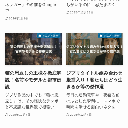
ネッガー」の名前をGoogle
ちがいるのに、忍たまのく...
で...
2025年12月29日
2026年1月9日
アニメ・漫画
アニメ・漫画
猫の恩返しの王様を徹底解
ジブリタイトル組み合わせ
説！名前やモデルと都市伝
殿堂入り！君たちはどう生
説
きるか等の傑作選
ジブリ作品の中でも『猫の恩
毎日の通勤電車や、夜寝る前
返し』は、その軽快なテンポ
のふとした瞬間に、スマホで
と不思議な世界観で根強い...
時間を潰せる面白いネタを...
2025年12月4日
2025年12月4日