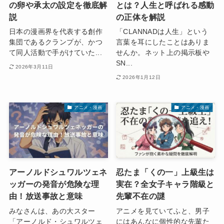
の卵や承太の設定を徹底解
とは？人生と呼ばれる感動
説
の正体を解説
日本の漫画界を代表する創作
「CLANNADは人生」という
集団であるクランプが、かつ
言葉を耳にしたことはありま
て同人活動で手がけていた...
せんか。ネット上の掲示板や
SN...
2026年3月11日
2026年1月12日
アニメ・漫画
アニメ・漫画
アーノルドシュワルツェネ
忍たま「くの一」上級生は
ッガーの発音が危険な理
実在？全女子キャラ階級と
由！放送事故と意味
先輩不在の謎
みなさんは、あの大スター
アニメを見ていてふと、男子
「アーノルド・シュワルツェ
にはあんなに個性的な先輩た