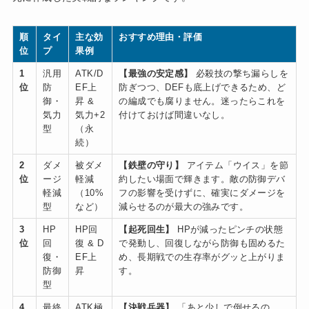
順
タイ
主な効
おすすめ理由・評価
位
プ
果例
1
汎用
ATK/D
【最強の安定感】
必殺技の撃ち漏らしを
位
防
EF上
防ぎつつ、DEFも底上げできるため、ど
御・
昇 &
の編成でも腐りません。迷ったらこれを
気力
気力+2
付けておけば間違いなし。
型
（永
続）
2
ダメ
被ダメ
【鉄壁の守り】
アイテム「ウイス」を節
位
ージ
軽減
約したい場面で輝きます。敵の防御デバ
軽減
（10%
フの影響を受けずに、確実にダメージを
型
など）
減らせるのが最大の強みです。
3
HP
HP回
【起死回生】
HPが減ったピンチの状態
位
回
復 & D
で発動し、回復しながら防御も固めるた
復・
EF上
め、長期戦での生存率がグッと上がりま
防御
昇
す。
型
4
最終
ATK極
【決戦兵器】
「あと少しで倒せるの