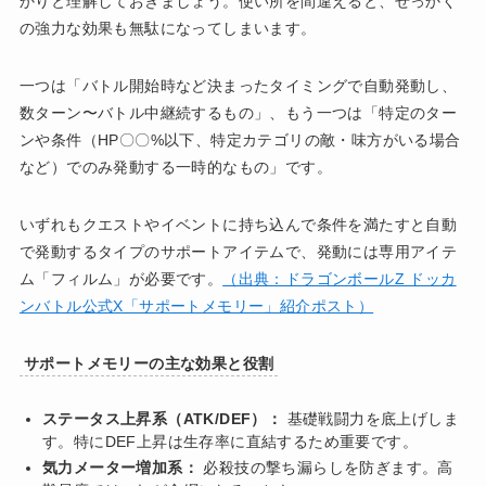
かりと理解しておきましょう。使い所を間違えると、せっかく
の強力な効果も無駄になってしまいます。
一つは「バトル開始時など決まったタイミングで自動発動し、
数ターン〜バトル中継続するもの」、もう一つは「特定のター
ンや条件（HP〇〇%以下、特定カテゴリの敵・味方がいる場合
など）でのみ発動する一時的なもの」です。
いずれもクエストやイベントに持ち込んで条件を満たすと自動
で発動するタイプのサポートアイテムで、発動には専用アイテ
ム「フィルム」が必要です。
（出典：ドラゴンボールZ ドッカ
ンバトル公式X「サポートメモリー」紹介ポスト）
サポートメモリーの主な効果と役割
ステータス上昇系（ATK/DEF）：
基礎戦闘力を底上げしま
す。特にDEF上昇は生存率に直結するため重要です。
気力メーター増加系：
必殺技の撃ち漏らしを防ぎます。高