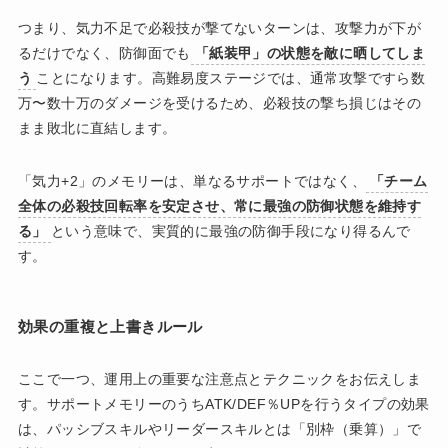
つまり、気力不足で必殺技が撃てないターンは、攻撃力が下が
るだけでなく、防御面でも
「紙装甲」の状態を敵に晒してしま
う
ことになります。高難易度ステージでは、通常攻撃ですら数
万〜数十万のダメージを受けるため、必殺技の撃ち損じはその
まま敗北に直結します。
「気力+2」のメモリーは、単なるサポートではなく、
「チーム
全体の必殺技回転率を安定させ、常に最強の防御状態を維持す
る」
という意味で、実質的に最強の防御手段になり得るんで
す。
効果の重複と上書きルール
ここで一つ、運用上の重要な注意点とテクニックをお伝えしま
す。サポートメモリーのうちATK/DEF％UPを行うタイプの効果
は、パッシブスキルやリーダースキルとは「別枠（乗算）」で