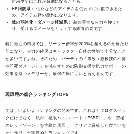
難易度ではこれが命綱になることも。
HP回復系：
仙豆などのアイテムを使わずに回復できるた
め、アイテム枠の節約になります。
敵の弱体化・ダメージ軽減系：
敵の異常な火力を抑えた
り、受けるダメージをカットする防御の要です。
特に最近の環境では、リーダー倍率が200%を超えるのが当たり
前になり、火力の確保はキャラクター自体の性能で十分なこと
が多いですよね。そのため、パーティの「事故（必殺技の不発
や即死ダメージ）」を減らすための防御支援や気力サポートの
効果を持つメモリーが、最強の座に近いと言えるんです。
現環境の総合ランキングTOP5
では、いよいよランキングの発表です。これはカタログスペッ
クだけでなく、私が「極限バトルロード（ESBR）」や「究極
のレッドゾーン」を実際に周回し、クリアに貢献した度合いを
元に作成した実戦的なランキングです。