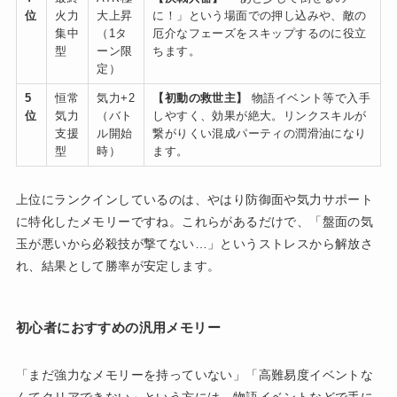
位
火力
大上昇
に！」という場面での押し込みや、敵の
集中
（1タ
厄介なフェーズをスキップするのに役立
型
ーン限
ちます。
定）
5
恒常
気力+2
【初動の救世主】
物語イベント等で入手
位
気力
（バト
しやすく、効果が絶大。リンクスキルが
支援
ル開始
繋がりくい混成パーティの潤滑油になり
型
時）
ます。
上位にランクインしているのは、やはり防御面や気力サポート
に特化したメモリーですね。これらがあるだけで、「盤面の気
玉が悪いから必殺技が撃てない…」というストレスから解放さ
れ、結果として勝率が安定します。
初心者におすすめの汎用メモリー
「まだ強力なメモリーを持っていない」「高難易度イベントな