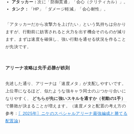
アタッカー：
次に「防御貫通」「会心（クリティカル）」。
タンク：
「HP」「ダメージ軽減」「会心耐性」。
「アタッカーだから攻撃力を上げたい」という気持ちは分かり
ますが、行動前に妨害されると火力を出す機会そのものが減り
ます。まずは速度を確保し、強い行動を通せる状況を作ること
が先決です。
アリーナ攻略は先手必勝が鉄則
先述した通り、アリーナは「速度メタ」が支配しやすいです。
上位帯になるほど、似たような強キャラ同士のぶつかり合いに
なりやすく、
どちらが先に強いスキルを通すか（初動の1手）
で勝敗が決まることが増えます。（速度メタと配置の考え方の
参考：
〖2025年〗ニケのスペシャルアリーナ最強編成と勝てる
配置論
）