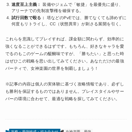
速度至上主義：
装備やジェムで「敏捷」を最優先に盛り、
アリーナでの先制攻撃権を確保する。
試行回数で殴る：
塔などのPvEでは、勝てなくても諦めずに
何度もリトライし、CC（状態異常）が刺さる展開を引く。
これらを意識してプレイすれば、課金額に関わらず、効率的に
強くなることができるはずです。もちろん、好きなキャラを愛
でるのもこのゲームの醍醐味ですが、「勝ちたい」と思った時
はぜひこの戦略を思い出してみてください。あなただけの最強
パーティで、女神楽園の世界を制覇しましょう！
※記事の内容は個人の実体験に基づく攻略情報であり、必ずし
も勝利を保証するものではありません。プレイスタイルやサー
バーの環境に合わせて、最適な戦略を探してみてください。
攻略・最強編成・組み合わせ
女神楽園
最強