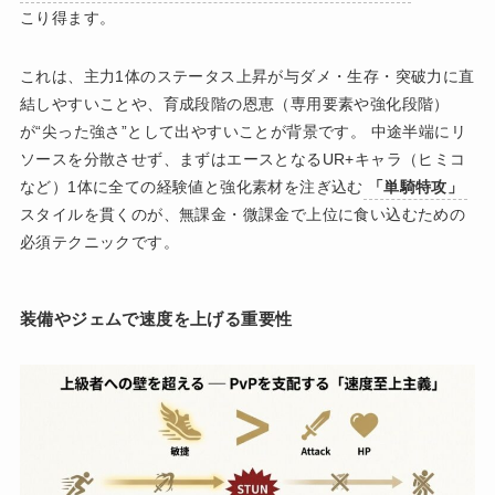
こり得ます。
これは、主力1体のステータス上昇が与ダメ・生存・突破力に直
結しやすいことや、育成段階の恩恵（専用要素や強化段階）
が“尖った強さ”として出やすいことが背景です。 中途半端にリ
ソースを分散させず、まずはエースとなるUR+キャラ（ヒミコ
など）1体に全ての経験値と強化素材を注ぎ込む
「単騎特攻」
スタイルを貫くのが、無課金・微課金で上位に食い込むための
必須テクニックです。
装備やジェムで速度を上げる重要性