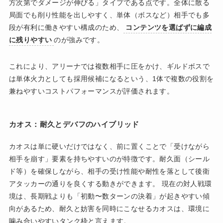
方次第でダメージが伸びる」タイプである点です。全体に散る
局面でも削り性能を出しやすく、単体（ボスなど）相手でも多
段が有利に働きやすい構成のため、
コンテンツを選ばずに編成
に残りやすい
のが強みです。
これにより、アリーナでは複数相手に圧をかけ、ギルドボスで
は単体火力としても採用候補になるという、1体で複数の役割を
兼ねやすいコストパフォーマンスが評価されます。
カオス：耐久とデバフのハイブリッド
カオスは単に硬いだけではなく、前に置くことで「受けながら
相手を崩す」要素を持ちやすいのが特徴です。耐久面（シール
ド等）を確保しながら、相手の受け性能や耐性を落として後衛
アタッカーの通りを良くする動きができます。 現在の対人戦環
境は、長期戦よりも「初動〜数ターンの決着」が起きやすい傾
向があるため、耐久と妨害を同時にこなせるカオスは、環境に
噛み合いやすいタンク枠と言えます。