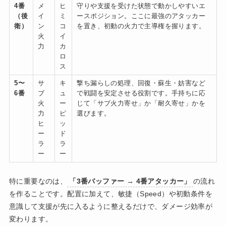
4番
メ
ヒ
守りや支援を受けた状態で動かしやすいエ
（後
イ
ミ
ースポジション。ここに最強のアタッカー
衛）
ン
コ
を置き、初動の火力で主導権を握ります。
火
イ
力
カ
ロ
ス
5〜
サ
キ
撃ち漏らしの処理、回復・蘇生・妨害など
6番
ブ
ュ
で戦闘を安定させる役割です。手持ちに応
火
ー
じて「サブ火力寄せ」か「耐久寄せ」かを
力
ピ
選びます。
ヒ
ッ
ー
ド
ラ
ラ
ー
ー
特に重要なのは、
「3番バッファー → 4番アタッカー」
の流れ
を作ることです。配置に加えて、敏捷（Speed）や初動条件を
意識して支援が先に入るように整えるだけで、ダメージ効率が
変わります。