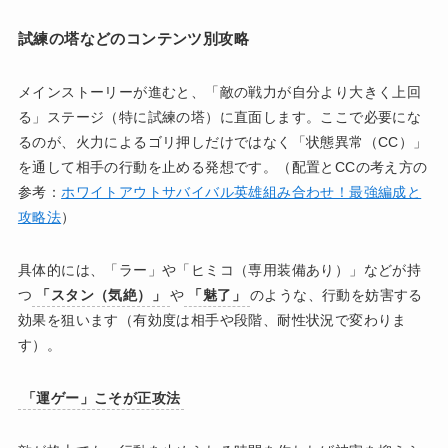
試練の塔などのコンテンツ別攻略
メインストーリーが進むと、「敵の戦力が自分より大きく上回
る」ステージ（特に試練の塔）に直面します。ここで必要にな
るのが、火力によるゴリ押しだけではなく「状態異常（CC）」
を通して相手の行動を止める発想です。（配置とCCの考え方の
参考：
ホワイトアウトサバイバル英雄組み合わせ！最強編成と
攻略法
）
具体的には、「ラー」や「ヒミコ（専用装備あり）」などが持
つ
「スタン（気絶）」
や
「魅了」
のような、行動を妨害する
効果を狙います（有効度は相手や段階、耐性状況で変わりま
す）。
「運ゲー」こそが正攻法