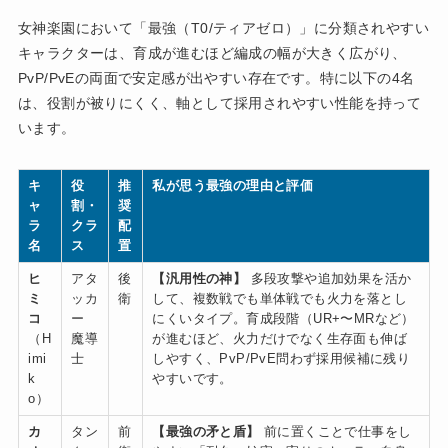
女神楽園において「最強（T0/ティアゼロ）」に分類されやすい
キャラクターは、育成が進むほど編成の幅が大きく広がり、
PvP/PvEの両面で安定感が出やすい存在です。特に以下の4名
は、役割が被りにくく、軸として採用されやすい性能を持って
います。
キ
役
推
私が思う最強の理由と評価
ャ
割・
奨
ラ
クラ
配
名
ス
置
ヒ
アタ
後
【汎用性の神】
多段攻撃や追加効果を活か
ミ
ッカ
衛
して、複数戦でも単体戦でも火力を落とし
コ
ー
にくいタイプ。育成段階（UR+〜MRなど）
（H
魔導
が進むほど、火力だけでなく生存面も伸ば
imi
士
しやすく、PvP/PvE問わず採用候補に残り
k
やすいです。
o）
カ
タン
前
【最強の矛と盾】
前に置くことで仕事をし