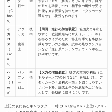
オ
ク
衛
やすい「耐久＋妨害」寄りのキャラ。自身
ス
戦士
の耐久を確保しつつ、相手側の耐性や受け
（C
性能を崩す要素を持つため、アタッカーが
hao
通りやすい状況を作れます。
s）
イ
アタ
後
【周回・進行の加速装置】
範囲火力を出し
カ
ッカ
衛
やすく、戦闘開始時に耐久（シールド等）
ロ
ー
を得るタイプのため、格上相手でも事故が
ス
魔導
減りやすいのが強み。試練の塔やダンジョ
（I
士
ンなど「進行系コンテンツ」でテンポを上
car
げやすいです。
u
s）
ヘ
バッ
中
【火力の増幅装置】
味方の攻防や初動（エ
ラ
ファ
衛
ネルギー/バフの付与など）を底上げし、ア
（H
ー
タッカーの「最初の一撃」を強くしやすい
er
戦士
サポート枠。編成全体の完成度を上げる役
a）
として、長期的に腐りにくいです。
上記の表にあるキャラクター、特にUR+からMR（上位レアリテ