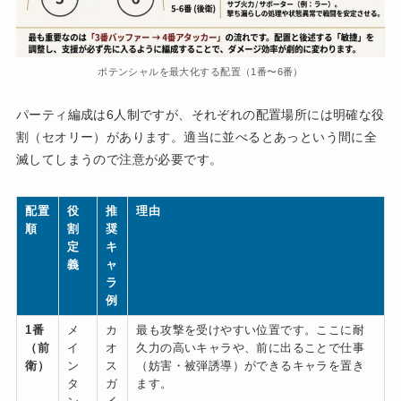
ポテンシャルを最大化する配置（1番〜6番）
パーティ編成は6人制ですが、それぞれの配置場所には明確な役
割（セオリー）があります。適当に並べるとあっという間に全
滅してしまうので注意が必要です。
配置
役
推
理由
順
割
奨
定
キ
義
ャ
ラ
例
1番
メ
カ
最も攻撃を受けやすい位置です。ここに耐
（前
イ
オ
久力の高いキャラや、前に出ることで仕事
衛）
ン
ス
（妨害・被弾誘導）ができるキャラを置き
タ
ガ
ます。