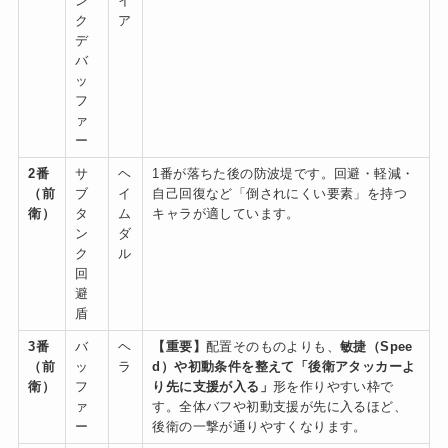
ン
イ
ク
ア
デ
バ
ッ
フ
ァ
ー
2番
サ
ヘ
1番が落ちた後の防波堤です。回避・軽減・
（前
ブ
イ
自己回復など「倒されにくい要素」を持つ
衛）
タ
ム
キャラが適しています。
ン
ダ
ク
ル
回
避
盾
3番
バ
ヘ
【重要】
配置そのものよりも、
敏捷（Spee
（前
ッ
ラ
d）や初動条件を整えて「後衛アタッカーよ
衛）
フ
り先に支援が入る」
形を作りやすい枠で
ァ
す。全体バフや初動支援が先に入るほど、
ー
後衛の一撃が通りやすくなります。