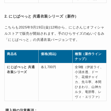
2. にじぱぺっと 共通衣装シリーズ（新作）
こちらも2025年9月19日(金)12時から、にじさんじオフィシャ
ルストアで販売が開始されます。手のひらサイズのぬいぐるみ
「にじぱぺっと」の共通衣装バージョンです。
商品名
価格(税込)
種類（新作ライン
ナップ）
にじぱぺっと 共通
各1,700円
全9種（伊波ライ、
衣装シリーズ
小清水透、ドー
ラ、花畑チャイ
カ、先斗寧、本間
ひまわり、山神カ
ルタ、竜胆尊、レ
ヴィ・エリファ）
購入時の注意事項：