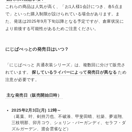
これらの商品は人気が高く、「お1人様1会計につき、各5点ま
で」といった購入制限が設けられている場合があります。ま
た、発送は2025年9月下旬以降となる予定ですが、倉庫状況に
より前後する可能性があるためご注意ください。
にじぱぺっとの発売日はいつ？
「にじぱぺっと 共通衣装シリーズ」は、複数回に分けて販売さ
れています。
探しているライバーによって発売日が異なる
ため
注意が必要です。
主な発売日（販売開始日時）
2025年2月3日(月) 12時～
（葛葉、叶、剣持刀也、不破湊、甲斐田晴、社築、夢追翔、
三枝明那、卯月コウ、シェリン・バーガンディ、セラフ・ダ
ズルガーデン、渡会雲雀など）