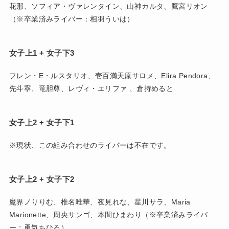
花那、ソフィア・ヴァレンタイン、山神カルタ、鷹宮リオン
（※卒業済みライバー：相羽ういは）
女子上1 + 女子下3
フレン・E・ルスタリオ、壱百満天原サロメ、Elira Pendora、
先斗寧、竜胆尊、レヴィ・エリファ 、倉持めると
女子上2 + 女子下1
※現状、この組み合わせのライバーは不在です。
女子上2 + 女子下2
魔界ノりりむ、椎名唯華、夜見れな、星川サラ、Maria
Marionette、周央サンゴ、本間ひまわり（※卒業済みライバ
ー：勇気ちひろ）