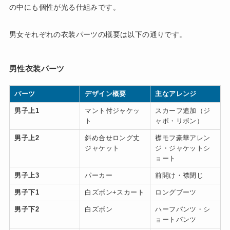
の中にも個性が光る仕組みです。
男女それぞれの衣装パーツの概要は以下の通りです。
男性衣装パーツ
パーツ
デザイン概要
主なアレンジ
男子上1
マント付ジャケッ
スカーフ追加（ジ
ト
ャボ・リボン）
男子上2
斜め合せロング丈
襟モフ豪華アレン
ジャケット
ジ・ジャケットシ
ョート
男子上3
パーカー
前開け・襟閉じ
男子下1
白ズボン+スカート
ロングブーツ
男子下2
白ズボン
ハーフパンツ・シ
ョートパンツ