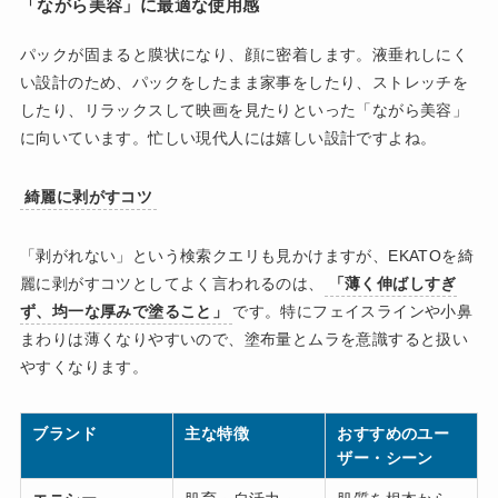
「ながら美容」に最適な使用感
パックが固まると膜状になり、顔に密着します。液垂れしにく
い設計のため、パックをしたまま家事をしたり、ストレッチを
したり、リラックスして映画を見たりといった「ながら美容」
に向いています。忙しい現代人には嬉しい設計ですよね。
綺麗に剥がすコツ
「剥がれない」という検索クエリも見かけますが、EKATOを綺
麗に剥がすコツとしてよく言われるのは、
「薄く伸ばしすぎ
ず、均一な厚みで塗ること」
です。特にフェイスラインや小鼻
まわりは薄くなりやすいので、塗布量とムラを意識すると扱い
やすくなります。
ブランド
主な特徴
おすすめのユー
ザー・シーン