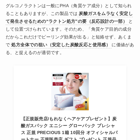
グルコノラクトンは一般にPHA（角質ケア成分）として知られ
ることもありますが、この製品では
炭酸ガスをムラなく安定し
て発生させるための“ラクトン処方”の要（反応設計の一部）
と
して位置づけられています。そのため、「角質ケア目的の成分
だからこれだけでピーリング効果が出る」と短絡せず、あくま
で
処方全体での狙い（安定した炭酸反応と使用感）
に価値があ
る、と捉えるのが適切です。
【正規販売店/もれなくヘアケアプレゼント】炭
酸ガスパック エニシー グローパック プレシャ
ス 正規 PRECIOUS 1箱 10回分 オフィシャルパ
ートナー 正規販売店 ギフト プレゼント 正規品