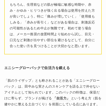
もちろん、生理前などの肌が極端に敏感な時期や、赤
み・かゆみ・ヒリつきが強く出る場合は使用を控えた方
が良いでしょう。特に「痛みが増していく」「使用後も
しみる」「赤みが長引く」などがある場合は、刺激反応
の可能性があるため中止が無難です。初めて使う場合
は、メーカー推奨の放置時間より短めから試し、目元・
口元など刺激が出やすい部位を避けるなどして、自分に
合った使い方を見つけることが大切かなと思います。
エニシーグローパックで自活力を鍛える
「肌のライザップ」とも称されることがある「エニシーグロー
パック」は、田中みな実さんのスキンケアを語る上で外せない
アイテムとして知られています。このパックの特徴は、保湿だ
けに寄らず、ブランドが掲げる
「自活力」
という考え方（肌を
健やかに整える土台づくり）を前面にしている点にあります。