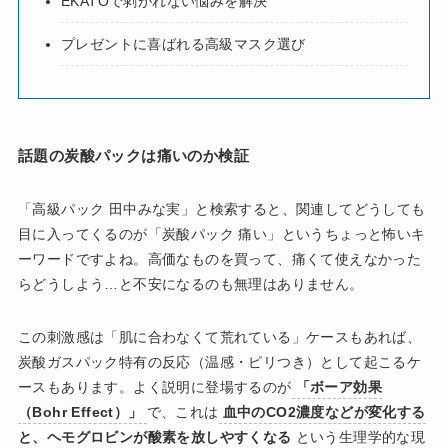
EKATOで剥がれない悩みを解決
プレゼントに喜ばれる高級マスク選び
話題の炭酸パックは痛いのか検証
「高級パック 田中みな実」と検索すると、関連してどうしても
目に入ってくるのが「炭酸パック 痛い」というちょっと怖いキ
ーワードですよね。高価なものを買って、痛くて使えなかった
らどうしよう…と不安になるのも無理はありません。
この刺激感は「肌に合わなくて荒れている」ケースもあれば、
炭酸ガスパック特有の反応（温感・ピリつき）として起こるケ
ースもあります。よく説明に登場するのが
「ボーア効果
（Bohr Effect）」
で、これは
血中のCO2濃度などが変化する
と、ヘモグロビンが酸素を放しやすくなる
という生理学的な現