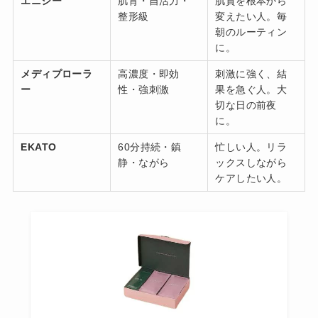
エニシー
肌育・自活力・
肌質を根本から
整形級
変えたい人。毎
朝のルーティン
に。
メディプローラ
高濃度・即効
刺激に強く、結
ー
性・強刺激
果を急ぐ人。大
切な日の前夜
に。
EKATO
60分持続・鎮
忙しい人。リラ
静・ながら
ックスしながら
ケアしたい人。