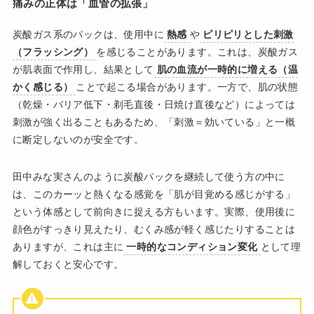
痛みの正体は「血管の拡張」
炭酸ガス系のパックは、使用中に
熱感
や
ピリピリとした刺激
（フラッシング）
を感じることがあります。これは、炭酸ガス
が肌表面で作用し、結果として
肌の血流が一時的に増える（温
かく感じる）
ことで起こる場合があります。一方で、肌の状態
（乾燥・バリア低下・剃毛直後・日焼け直後など）によっては
刺激が強く出ることもあるため、「刺激＝効いている」と一概
に断定しないのが安全です。
田中みな実さんのように炭酸パックを継続して使う方の中に
は、このカーッと熱くなる感覚を「肌が目覚める感じがする」
という体感として前向きに捉える方もいます。実際、使用後に
顔色がすっきり見えたり、むくみ感が軽く感じたりすることは
ありますが、これは主に
一時的なコンディション変化
として理
解しておくと安心です。