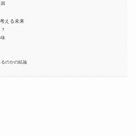
原因
考える未来
る？
の味
べるのかの結論