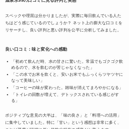
温泉水99の口コミに見る評判と実態
スペックや理屈は分かりましたが、実際に毎日飲んでいる人た
ちはどう感じているのでしょうか？ ネット上の膨大な口コミを
リサーチし、良い評判と悪い評判を公平に分析してみました。
良い口コミ：味と変化への感動
「初めて飲んだ時、水の甘さに驚いた。常温でもゴクゴク飲
めるので、水を飲むのが苦じゃなくなった」
「この水でお米を炊くと、安いお米でもふっくらツヤツヤに
なって美味しい」
「コーヒーの味が変わった。雑味が消えてまろやかになる」
「トイレの回数が増えて、デトックスされている感じがす
る」
ポジティブな意見の大半は、「味の良さ」と「料理への活用」
に集中していました。特に「甘い」という感想は非常に多く、