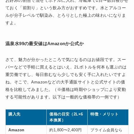
お好みの割合で混ぜてボトルに入れ、冷蔵庫で1日〜数日寝かせ
ておく「前割り」という飲み方がおすすめです。水とアルコー
ルが分子レベルで馴染み、とろりとした極上の味わいになりま
すよ。
温泉水99の最安値はAmazonか公式か
さて、魅力が分かったところで気になるのはお値段です。スー
パーなどで手軽に買えるとはいえ、2Lボトルを何本も運ぶのは
重労働ですし、毎日飲むなら少しでも安く手に入れたいですよ
ね。そこで、Amazonなどの大手通販サイトと公式サイトの価
格を比較してみました。（※価格は時期やショップにより変動
する可能性があります。以下は一般的な価格帯の一例です）
購入先
価格の目安（2L×6
特徴・メリット
本換算）
Amazon
約1,800〜2,400円
プライム会員なら