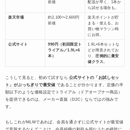
前後
配送が早く、1本か
ら試せる場合も。
楽天市場
約2,100〜2,600円
楽天ポイントが貯
前後
まる・使える。お
買い物マラソン時
にお得。
公式サイト
990円（初回限定ト
1.9L×6本セットな
ライアル／1.9L×6
どが用意されてお
本）
り、
圧倒的に最安
値クラス
。
こうして見ると、初めて試すなら
公式サイトの「お試しセッ
ト」がぶっちぎりで最安値
であることが分かります。定価の半
額以下のような価格設定でトライアル（ドアオープナー商品）
を提供できるのは、メーカー直販（D2C）ならではの強みで
す。
もしこれがMLMであれば、会員を通さずに公式サイトが最安値
で直販するなんてことは、会員組織の利益を損なうため絶対に