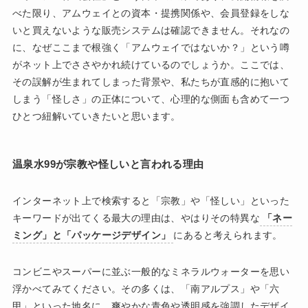
べた限り、アムウェイとの資本・提携関係や、会員登録をしな
いと買えないような販売システムは確認できません。それなの
に、なぜここまで根強く「アムウェイではないか？」という噂
がネット上でささやかれ続けているのでしょうか。ここでは、
その誤解が生まれてしまった背景や、私たちが直感的に抱いて
しまう「怪しさ」の正体について、心理的な側面も含めて一つ
ひとつ紐解いていきたいと思います。
温泉水99が宗教や怪しいと言われる理由
インターネット上で検索すると「宗教」や「怪しい」といった
キーワードが出てくる最大の理由は、やはりその特異な
「ネー
ミング」と「パッケージデザイン」
にあると考えられます。
コンビニやスーパーに並ぶ一般的なミネラルウォーターを思い
浮かべてみてください。その多くは、「南アルプス」や「六
甲」といった地名に、爽やかな青色や透明感を強調したデザイ