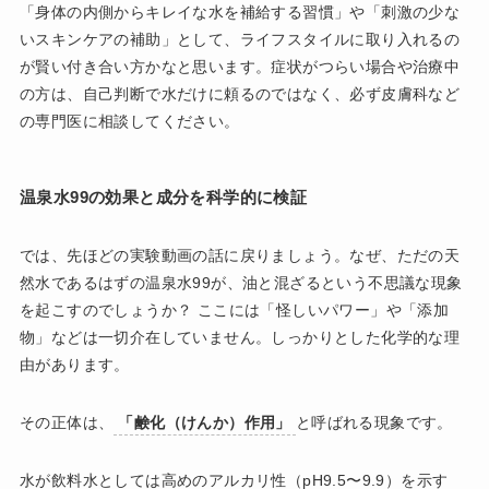
「身体の内側からキレイな水を補給する習慣」や「刺激の少な
いスキンケアの補助」として、ライフスタイルに取り入れるの
が賢い付き合い方かなと思います。症状がつらい場合や治療中
の方は、自己判断で水だけに頼るのではなく、必ず皮膚科など
の専門医に相談してください。
温泉水99の効果と成分を科学的に検証
では、先ほどの実験動画の話に戻りましょう。なぜ、ただの天
然水であるはずの温泉水99が、油と混ざるという不思議な現象
を起こすのでしょうか？ ここには「怪しいパワー」や「添加
物」などは一切介在していません。しっかりとした化学的な理
由があります。
その正体は、
「鹸化（けんか）作用」
と呼ばれる現象です。
水が飲料水としては高めのアルカリ性（pH9.5〜9.9）を示す