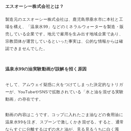
エスオーシー株式会社とは？
製造元のエスオーシー株式会社は、鹿児島県垂水市に本社と工
場を構え、「温泉水99」などのミネラルウォーターを製造・販
売している企業です。地元で雇用を生み出す地域企業であり、
宗教団体が運営しているといった事実は、公的な情報からは確
認できませんでした。
温泉水99の油実験動画が誤解を招く原因
そして、アムウェイ疑惑に火をつけてしまった決定的なトリガ
ーが、YouTubeやSNSで拡散されている「水と油を混ぜる実験
動画」の存在です。
動画の内容はこうです。コップに入れたごま油などの食用油に
温泉水99を注ぎ、スプーンで激しくかき混ぜる。すると、通常
ならすぐに分離するはずの水と油が、見る見るうちに白く濁