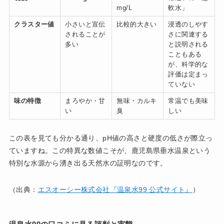
mg/L
軟水」
クラスター値
小さいと宣伝
比較的大きい
浸透のしやす
されることが
さに関連する
多い
と説明される
こともある
が、科学的な
評価は定まっ
ていない
味の特徴
まろやか・甘
無味・カルキ
常温でも美味
い
臭
しい
この表を見ても分かる通り、pH値の高さと硬度の低さが際立っ
ていますね。この特異な数値こそが、鹿児島県垂水温泉という
特別な水源から湧き出る天然水の証明なのです。
（出典：
エスオーシー株式会社『温泉水99 公式サイト』
）