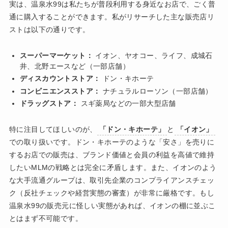
実は、温泉水99は私たちが普段利用する身近なお店で、ごく普
通に購入することができます。私がリサーチした主な販売店リ
ストは以下の通りです。
スーパーマーケット：
イオン、ヤオコー、ライフ、成城石
井、北野エースなど（一部店舗）
ディスカウントストア：
ドン・キホーテ
コンビニエンスストア：
ナチュラルローソン（一部店舗）
ドラッグストア：
スギ薬局などの一部大型店舗
特に注目してほしいのが、
「ドン・キホーテ」
と
「イオン」
での取り扱いです。ドン・キホーテのような「安さ」を売りに
するお店での販売は、ブランド価値と会員の利益を高値で維持
したいMLMの戦略とは完全に矛盾します。また、イオンのよう
な大手流通グループは、取引先企業のコンプライアンスチェッ
ク（反社チェックや経営実態の審査）が非常に厳格です。もし
温泉水99の販売元に怪しい実態があれば、イオンの棚に並ぶこ
とはまず不可能です。