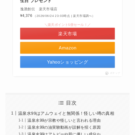
生日 プレゼント
逸酒創伝 楽天市場店
¥4,376
（2026/06/24 23:03時点 | 楽天市場調べ）
＼楽天ポイント5倍セール！／
楽天市場
Amazon
Yahooショッピング
ポチップ
目次
温泉水99はアムウェイと無関係！怪しい噂の真相
温泉水99が宗教や怪しいと言われる理由
温泉水99の油実験動画が誤解を招く原因
温泉水99はアトピーや肌に優しい成分か