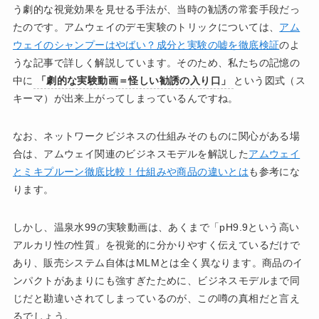
う劇的な視覚効果を見せる手法が、当時の勧誘の常套手段だっ
たのです。アムウェイのデモ実験のトリックについては、
アム
ウェイのシャンプーはやばい？成分と実験の嘘を徹底検証
のよ
うな記事で詳しく解説しています。そのため、私たちの記憶の
中に
「劇的な実験動画＝怪しい勧誘の入り口」
という図式（ス
キーマ）が出来上がってしまっているんですね。
なお、ネットワークビジネスの仕組みそのものに関心がある場
合は、アムウェイ関連のビジネスモデルを解説した
アムウェイ
とミキプルーン徹底比較！仕組みや商品の違いとは
も参考にな
ります。
しかし、温泉水99の実験動画は、あくまで「pH9.9という高い
アルカリ性の性質」を視覚的に分かりやすく伝えているだけで
あり、販売システム自体はMLMとは全く異なります。商品のイ
ンパクトがあまりにも強すぎたために、ビジネスモデルまで同
じだと勘違いされてしまっているのが、この噂の真相だと言え
るでしょう。