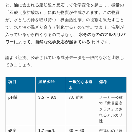
と、油に含まれる脂肪酸と反応して化学変化を起こし、微量の
「石鹸（脂肪酸塩）」に似た物質が生成されます。この物質
が、水と油の仲を取り持つ「界面活性剤」の役割を果たすこと
で、水と油が混ざり合う（乳化する）のです。つまり、洗剤が
入っているから白くなるのではなく、
水そのもののアルカリパ
ワーによって、自然な化学反応が起きている
わけです。
論より証拠、公表されている成分データを一般的な水と比較し
てみましょう。
項目
温泉水99
一般的な水道
備考
水
pH値
9.5 〜 9.9
7.0 前後
メーカー公称
で「世界最高
クラス」とさ
れるアルカリ
性
硬度
1.7 mg/L
30 〜 60
桁違いの「超