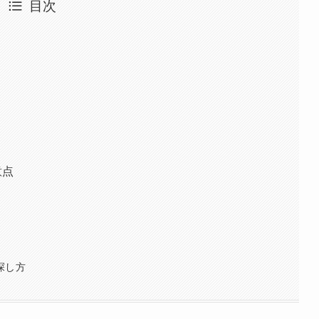
目次
？
意点
探し方