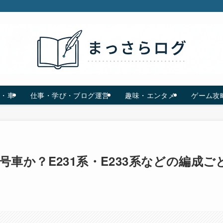
C・車
仕事・学び・ブログ運営
趣味・エンタメ
ゲーム攻
車か？E231系・E233系などの編成ご