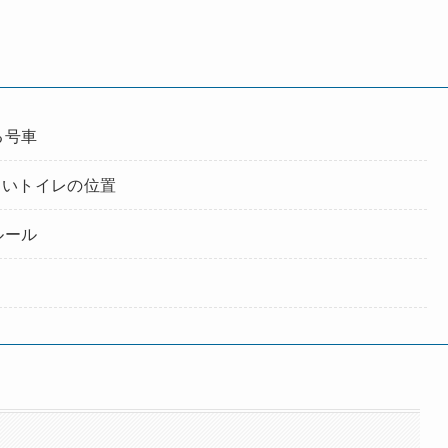
る号車
しいトイレの位置
ルール