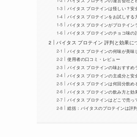
バイタス プロテインの運営会社と
バイタス プロテインは怪しい？安
バイタス プロテインをお試しする
バイタス プロテインがプロテイン
バイタス プロテインのチョコ味の
バイタス プロテイン 評判と効果に
バイタス プロテインの何味が美味
使用者の口コミ・レビュー
バイタス プロテインの味おすすめ
バイタス プロテインの主成分と安
バイタス プロテインは何回分飲め
バイタス プロテインの飲み方と効
バイタス プロテインはどこで売っ
総括：バイタスのプロテインは評