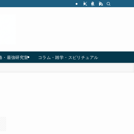
略・最強研究室
コラム・雑学・スピリチュアル