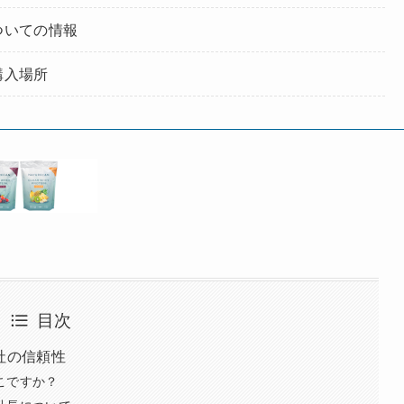
ついての情報
購入場所
目次
社の信頼性
こですか？