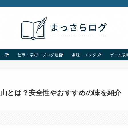
C・車
仕事・学び・ブログ運営
趣味・エンタメ
ゲーム攻
由とは？安全性やおすすめの味を紹介
日