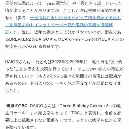
長期の沈黙によって「yasu死亡説」や「寝たきり説」といった
噂が出回ることがありますが、こうした噂は根拠が確認できま
せん（参考：
一次情報に近い証言をたどって噂を検証する流れ
（香淳皇后のトイレットペーパー節約逸話の真相を徹底検
証）
）。逆に、近年の動きとして分かりやすいのが、盟友であ
るBREAKERZのDAIGOさんやL’Arc〜en〜CielのHYDEさんとの
交流をうかがわせる投稿です。
DAIGOさんは、たとえば2023年や2025年に、誕生日を“祝い合
った”ことを伝える投稿を行っており、そこにyasuさんの存在が
示されています（本人がSNSに書ける範囲での表現には配慮が
あるものの、名前入りのケーキが並ぶ写真などが話題になりま
した）。
奇跡のTBC
DAIGOさんは「Three Birthday Cakes（3つの誕
生日ケーキ）」の頭文字をとって「TBC」と表現し、名前を必
要以上に拡散させない配慮をしつつ、ファンに状況を伝える形
を取っています。