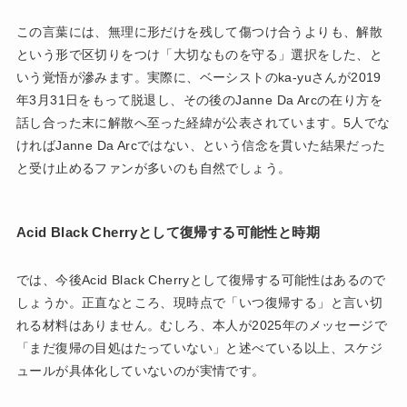
この言葉には、無理に形だけを残して傷つけ合うよりも、解散
という形で区切りをつけ「大切なものを守る」選択をした、と
いう覚悟が滲みます。実際に、ベーシストのka-yuさんが2019
年3月31日をもって脱退し、その後のJanne Da Arcの在り方を
話し合った末に解散へ至った経緯が公表されています。5人でな
ければJanne Da Arcではない、という信念を貫いた結果だった
と受け止めるファンが多いのも自然でしょう。
Acid Black Cherryとして復帰する可能性と時期
では、今後Acid Black Cherryとして復帰する可能性はあるので
しょうか。正直なところ、現時点で「いつ復帰する」と言い切
れる材料はありません。むしろ、本人が2025年のメッセージで
「まだ復帰の目処はたっていない」と述べている以上、スケジ
ュールが具体化していないのが実情です。