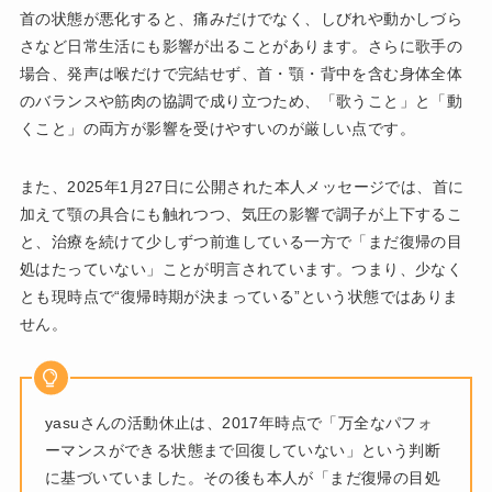
首の状態が悪化すると、痛みだけでなく、しびれや動かしづら
さなど日常生活にも影響が出ることがあります。さらに歌手の
場合、発声は喉だけで完結せず、首・顎・背中を含む身体全体
のバランスや筋肉の協調で成り立つため、「歌うこと」と「動
くこと」の両方が影響を受けやすいのが厳しい点です。
また、2025年1月27日に公開された本人メッセージでは、首に
加えて顎の具合にも触れつつ、気圧の影響で調子が上下するこ
と、治療を続けて少しずつ前進している一方で「まだ復帰の目
処はたっていない」ことが明言されています。つまり、少なく
とも現時点で“復帰時期が決まっている”という状態ではありま
せん。
yasuさんの活動休止は、2017年時点で「万全なパフォ
ーマンスができる状態まで回復していない」という判断
に基づいていました。その後も本人が「まだ復帰の目処