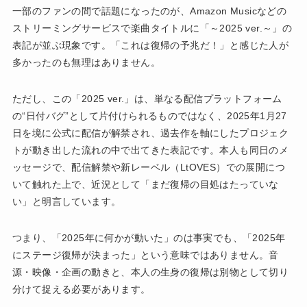
一部のファンの間で話題になったのが、Amazon Musicなどの
ストリーミングサービスで楽曲タイトルに「～2025 ver.～」の
表記が並ぶ現象です。「これは復帰の予兆だ！」と感じた人が
多かったのも無理はありません。
ただし、この「2025 ver.」は、単なる配信プラットフォーム
の“日付バグ”として片付けられるものではなく、2025年1月27
日を境に公式に配信が解禁され、過去作を軸にしたプロジェク
トが動き出した流れの中で出てきた表記です。本人も同日のメ
ッセージで、配信解禁や新レーベル（LtOVES）での展開につ
いて触れた上で、近況として「まだ復帰の目処はたっていな
い」と明言しています。
つまり、「2025年に何かが動いた」のは事実でも、「2025年
にステージ復帰が決まった」という意味ではありません。音
源・映像・企画の動きと、本人の生身の復帰は別物として切り
分けて捉える必要があります。