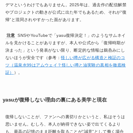
デマというわけでもありません。2025年は、過去作の配信解禁
やプロジェクトの動きが公式に出た年でもあるため、それが“復
帰”と混同されやすかった面があります。
注意
SNSやYouTubeで「yasu復帰決定！」のようなサムネイ
ルを見かけることがありますが、本人や公式から「復帰時期が
決まった」という発表がない限り、断定的な情報は鵜呑みにし
ないほうが安全です（参考：
怪しい噂が広がる構造と検証のコ
ツ（温泉水99はアムウェイ？怪しい噂と油実験の真相を徹底検
証）
）。
yasuが復帰しない理由の裏にある美学と現在
復帰しないことが、ファンへの裏切りかというと、私はそうは
思いません。むしろ、本人が納得できない姿で出てくるより
も、最高の記憶のまま距離を取ることが“誠意”として働く場合