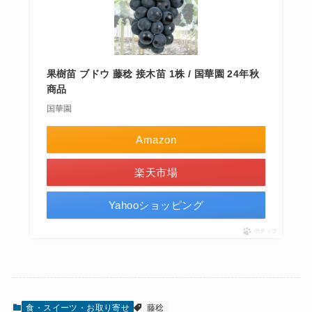
果樹苗 ブドウ 藤稔 接木苗 1株 / 国華園 24年秋
商品
国華園
Amazon
楽天市場
Yahooショッピング
ポチップ
食・スイーツ・お取り寄せ
藤稔