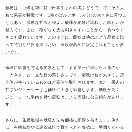
藤稔は、巨峰を親に持つ日本生まれの黒ぶどうで、特にその大
粒な果実が特徴です。1粒がゴルフボールほどの大きさに育つこ
ともあり、濃厚な甘みと程よい酸味が絶妙に調和した味わいが
魅力です。また、種がなく皮も剥きやすいことから、食べやす
さにも優れています。このように、藤稔は他のぶどう品種に比
べて特別な品質を持つため、値段が高めに設定されることが多
いです。
値段に影響を与える要素として、まず第一に挙げられるのが
「大きさ」と「見た目の美しさ」です。藤稔は粒が大きく、房
全体が整っているものほど高値で取引されます。また、果肉の
甘さやジューシーさも価格に大きく影響します。糖度が高く、
ジューシーな果肉を持つ藤稔は、より高価になる傾向がありま
す。
さらに、生産地域や栽培方法も価格に影響を与えます。例え
ば、有機栽培や低農薬栽培で育てられた藤稔は、手間がかかる