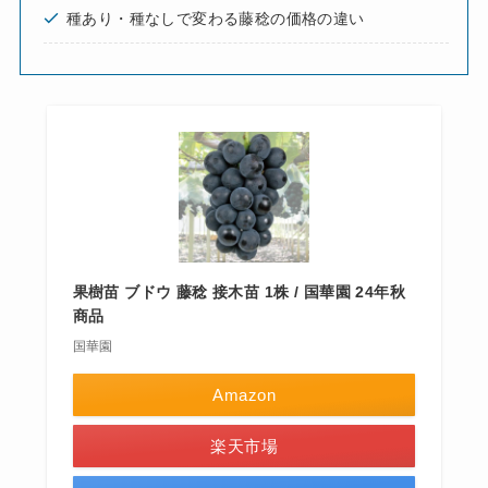
種あり・種なしで変わる藤稔の価格の違い
果樹苗 ブドウ 藤稔 接木苗 1株 / 国華園 24年秋
商品
国華園
Amazon
楽天市場